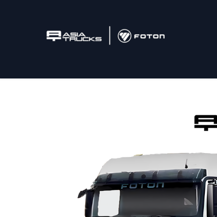
Inicio
Camiones
Postventa
Tonelaje / M3