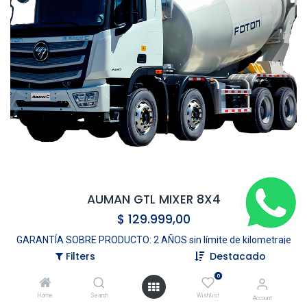
AUMAN GTL MIXER 8X4
$
129.999,00
GARANTÍA SOBRE PRODUCTO: 2 AÑOS sin límite de kilometraje
sobre fallas atribuibles al producto.
Filters
Destacado
0
Home
Search
Wishlist
Account