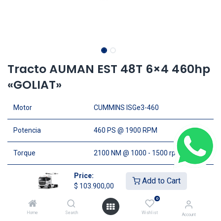
Tracto AUMAN EST 48T 6×4 460hp
«GOLIAT»
Motor
CUMMINS ISGe3-460
Potencia
460 PS @ 1900 RPM
Torque
2100 NM @ 1000 - 1500 rpm
Transmision
Price:
Hidraúlica, asistida ZF
Add to Cart
$
103.900,00
Cabina
Techo alto con A/C & Calefacción
0
Home
Search
Wishlist
Account